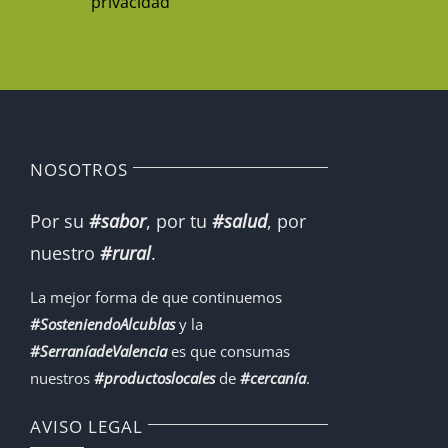
privacidad
NOSOTROS
Por su
#sabor
, por tu
#salud
, por
nuestro
#rural
.
La mejor forma de que continuemos
#SosteniendoAlcublas
y la
#SerraníadeValencia
es que consumas
nuestros
#productoslocales
de
#cercanía
.
AVISO LEGAL