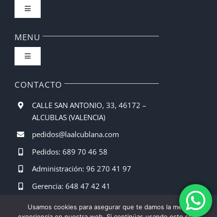
Toggle
Navigation
Política de privacidad
MENU
Toggle
Condiciones de uso
Navigation
Inicio
CONTACTO
Ley de cookies
CALLE SAN ANTONIO, 33, 46172 –
La cooperativa
ALCUBLAS (VALENCIA)
Mapa del sitio
pedidos@laalcublana.com
Productos
Pedidos: 689 70 46 58
Ayuda de accesbilidad
Administración: 96 270 41 97
SERVICIOS
Gerencia: 648 47 42 41
ACCESIBILIDAD
Usamos cookies para asegurar que te damos la mejor
Blog noticias
experiencia en nuestra web. Si continúas usando este sitio,