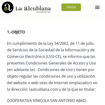
Saltar
TIENDA
al
Tog
contenido
Nav
Inicio
1.-OBJETO
La cooperativa
En cumplimiento de la Ley 34/2002, de 11 de julio,
de Servicios de la Sociedad de la Información y de
Productos
Comercio Electrónico (LSSI-CE), se informa que las
presentes Condiciones Generales de Acceso y Uso
SERVICIOS
(en adelante las · Condiciones de Uso·) tienen por
objeto regular las condiciones de uso y utilización
Blog noticias
del website o web sites de Internet emplazado/s en
la dirección: laalcublana.com y de la que es titular:
Contacto
COOPERATIVA VINICOLA SAN ANTONIO ABAD,