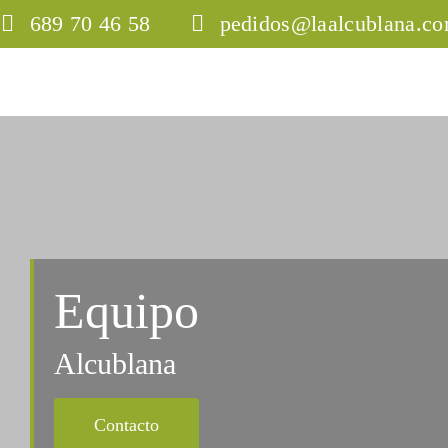
Saltar
689 70 46 58
pedidos@laalcublana.c
al
contenido
Equipo
Alcublana
Contacto